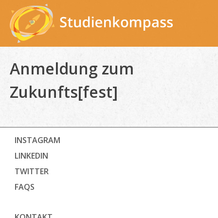
Skip
to
content
Anmeldung zum
Zukunfts[fest]
INSTAGRAM
LINKEDIN
TWITTER
FAQS
KONTAKT