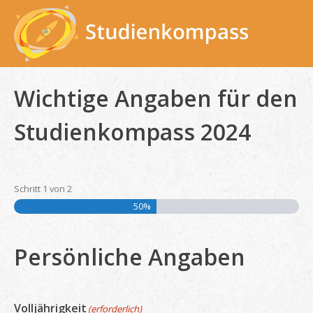
Skip
to
content
Wichtige Angaben für den
Studienkompass 2024
Schritt
1
von
2
50%
Persönliche Angaben
Volljährigkeit
(erforderlich)