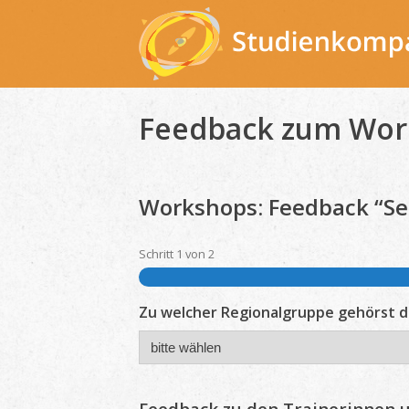
Skip
to
content
Feedback zum Work
Workshops: Feedback “Sege
Schritt
1
von
2
Zu welcher Regionalgruppe gehörst 
Feedback zu den Trainerinnen 