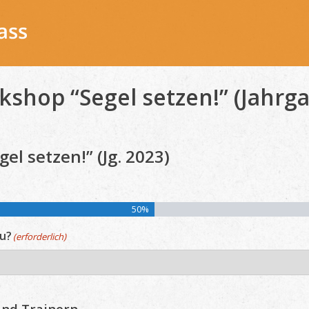
shop “Segel setzen!” (Jahrga
l setzen!” (Jg. 2023)
50%
du?
(erforderlich)
und Trainern