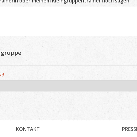
rainerin oder meinem Kleingruppentrainer noch sagen:
ingruppe
ch)
KONTAKT
PRESS