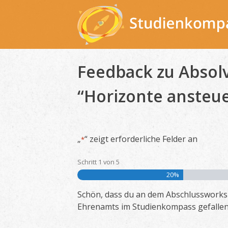
Skip
to
content
Feedback zu Absol
“Horizonte ansteue
„
“ zeigt erforderliche Felder an
*
Schritt
1
von
5
20%
Schön, dass du an dem Abschlusswork
Ehrenamts im Studienkompass gefallen 