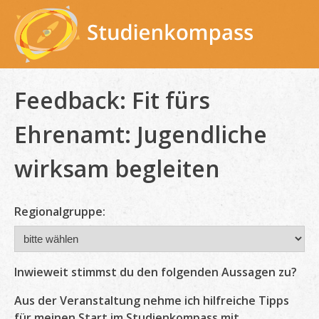
Skip
to
content
Feedback: Fit fürs
Ehrenamt: Jugendliche
wirksam begleiten
Regionalgruppe:
Inwieweit stimmst du den folgenden Aussagen zu?
Aus der Veranstaltung nehme ich hilfreiche Tipps
für meinen Start im Studienkompass mit.