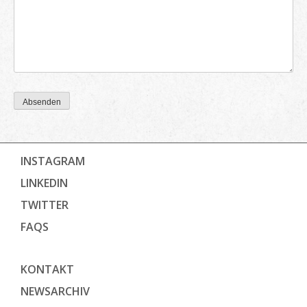
Absenden
INSTAGRAM
LINKEDIN
TWITTER
FAQS
KONTAKT
NEWSARCHIV