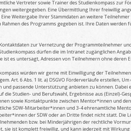
mtliche Vertreter sowie Trainer des Studienkompass zur 
ngen weitergegeben. Eine Übermittlung Ihrer freiwillig a
t. Eine Weitergabe Ihrer Stammdaten an weitere Teilnehmer f
Rahmen des Programms gegeben ist. Ihre Daten werden fü
 Kontaktdaten zur Vernetzung der Programmteilnehmer un
Studienkompass dürfen die im Intranet zugänglichen Anga
ist es untersagt, Adressen von Teilnehmern ohne deren Ei
nkompass würden wir gerne mit Einwilligung der Teilnehmen
em. Art. 6 Abs. 1 lit. a) DSGVO Förderverläufe erstellen, U
en und passende Unterstützung anbieten zu können. Dabei
uf die Studien- und Berufswahl, Ergebnisse aus (Einzel)-Ge
nnen sowie Kontaktpunkte zwischen Mentor*innen und den T
liche SDW-Mitarbeiter*innen und 3-4 ehrenamtliche Mentor
iter*innen der SDW oder an Dritte findet nicht statt. Die 
lnehmenden bzw. bei Minderjährigen der rechtliche Vormun
t, sie ist komplett freiwillig, und kann jederzeit mit Wirku