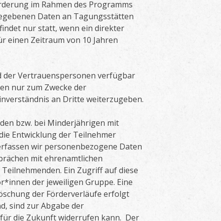
Förderung im Rahmen des Programms
ngegebenen Daten an Tagungsstätten
indet nur statt, wenn ein direkter
r einen Zeitraum von 10 Jahren
d der Vertrauenspersonen verfügbar
ben nur zum Zwecke der
nverständnis an Dritte weiterzugeben.
den bzw. bei Minderjährigen mit
m die Entwicklung der Teilnehmer
 erfassen wir personenbezogene Daten
sprächen mit ehrenamtlichen
eilnehmenden. Ein Zugriff auf diese
*innen der jeweiligen Gruppe. Eine
Löschung der Förderverläufe erfolgt
d, sind zur Abgabe der
ng für die Zukunft widerrufen kann. Der