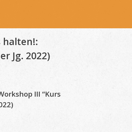
 halten!:
r Jg. 2022)
?
orkshop III “Kurs
022)
?