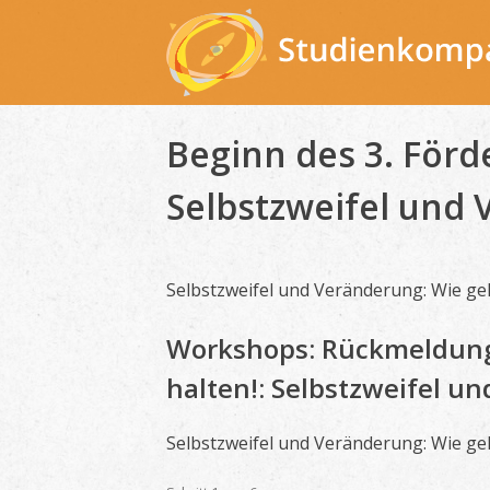
Skip
to
content
Beginn des 3. Förde
Selbstzweifel und 
Selbstzweifel und Veränderung: Wie geh
Workshops: Rückmeldunge
halten!: Selbstzweifel u
Selbstzweifel und Veränderung: Wie geh