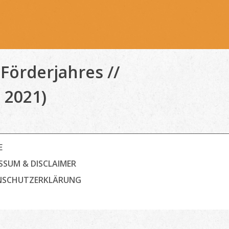
örderjahres //
 2021)
E
SSUM & DISCLAIMER
NSCHUTZ­ERKLÄRUNG