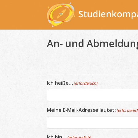
Skip
to
content
An- und Abmeldung
Ich heiße…
(erforderlich)
Meine E-Mail-Adresse lautet:
(erforderlic
Ich bin…
(erforderlich)