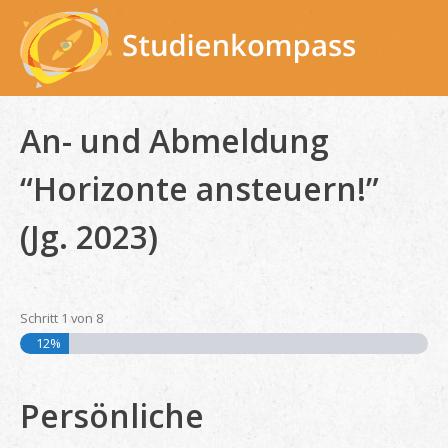
Skip
to
content
An- und Abmeldung
“Horizonte ansteuern!”
(Jg. 2023)
Schritt
1
von
8
12%
Persönliche