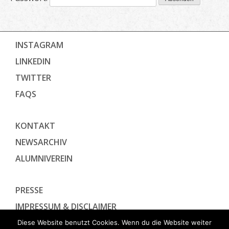
INSTAGRAM
LINKEDIN
TWITTER
FAQS
KONTAKT
NEWSARCHIV
ALUMNIVEREIN
PRESSE
IMPRESSUM & DISCLAIMER
DATENSCHUTZ­ERKLÄRUNG
Diese Website benutzt Cookies. Wenn du die Website weiter